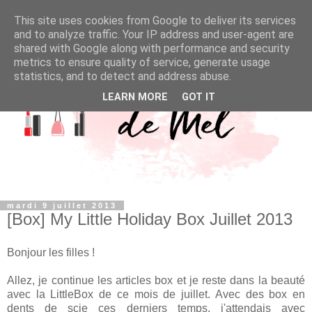
This site uses cookies from Google to deliver its services
and to analyze traffic. Your IP address and user-agent are
shared with Google along with performance and security
metrics to ensure quality of service, generate usage
statistics, and to detect and address abuse.
LEARN MORE
GOT IT
mardi 9 juillet 2013
[Box] My Little Holiday Box Juillet 2013
Bonjour les filles !
Allez, je continue les articles box et je reste dans la beauté
avec la LittleBox de ce mois de juillet. Avec des box en
dents de scie ces derniers temps, j'attendais avec