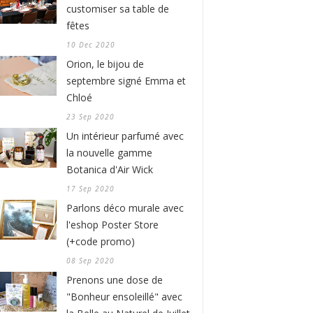
customiser sa table de
fêtes
10 Dec 2020
Orion, le bijou de
septembre signé Emma et
Chloé
23 Sep 2020
Un intérieur parfumé avec
la nouvelle gamme
Botanica d'Air Wick
17 Sep 2020
Parlons déco murale avec
l'eshop Poster Store
(+code promo)
08 Sep 2020
Prenons une dose de
"Bonheur ensoleillé" avec