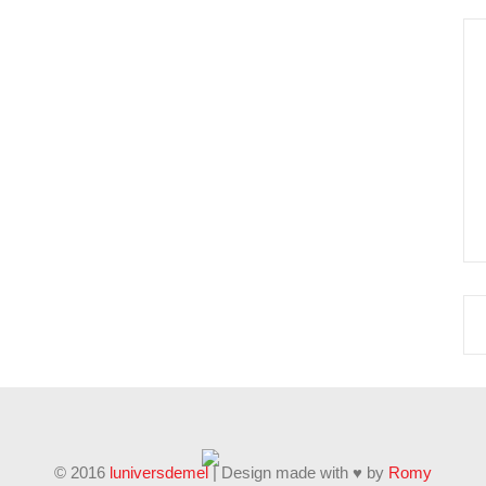
© 2016
luniversdemel
| Design made with ♥ by
Romy