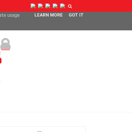
ser-agent
rate usage
LEARN MORE
GOT IT