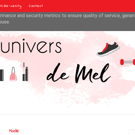
Vide-vanity
Contact
liver its services and to analyze traffic. Your IP address and u
rmance and security metrics to ensure quality of service, gene
buse.
Mode