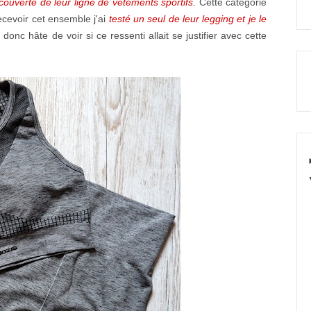
couverte de leur ligne de vêtements sportifs.
Cette catégorie
ecevoir cet ensemble j'ai
testé un seul de leur legging et je le
 donc hâte de voir si ce ressenti allait se justifier avec cette