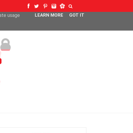
ser-agent
rate usage
LEARN MORE
GOT IT