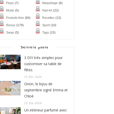
Flops
(7)
Maquillage
(6)
Mode
(5)
Nail Art
(22)
Produits finis
(84)
Recettes
(13)
Revue
(179)
Sport
(10)
Swap
(5)
Tags
(15)
Derniers posts
3 DIY très simples pour
customiser sa table de
fêtes
10 Dec 2020
Orion, le bijou de
septembre signé Emma et
Chloé
23 Sep 2020
Un intérieur parfumé avec