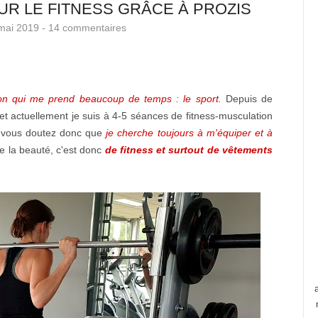
UR LE FITNESS GRÂCE À PROZIS
mai 2019 -
14 commentaires
ion qui me prend beaucoup de temps : le sport.
Depuis de
 actuellement je suis à 4-5 séances de fitness-musculation
s vous doutez donc que
je cherche toujours à m'équiper et à
 la beauté, c'est donc
de fitness et surtout de vêtements