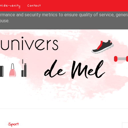
Vide-vanity
Contact
liver its services and to analyze traffic. Your IP address and u
rmance and security metrics to ensure quality of service, gene
buse.
Sport