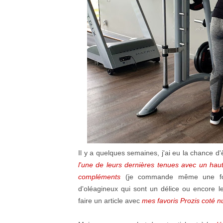
Il y a quelques semaines, j'ai eu la chance d'
l'une de leurs dernières tenues avec un hau
compléments
(je commande même une foi
d'oléagineux qui sont un délice ou encore l
faire un article avec
mes favoris Prozis coté nu