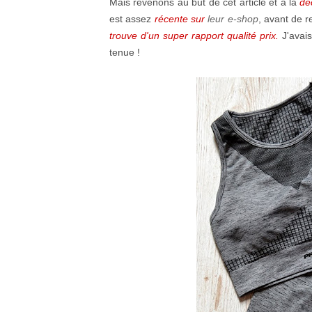
Mais revenons au but de cet article et à la
dé
est assez
récente sur
leur e-shop
, avant de r
trouve d'un super rapport qualité prix.
J'avais
tenue !