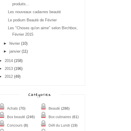
produits...
Les nouveaux cadavres beauté
Le podium Beauté de Février
Les "Choses qu'on aime" selon Birchbox,
Février 2015
►
février
(10)
►
janvier
(11)
►
2014
(158)
►
2013
(196)
►
2012
(49)
Catégories
Achats
(70)
Beauté
(286)
Box beauté
(246)
Box culinaires
(61)
Concours
(8)
Défi du Lundi
(19)