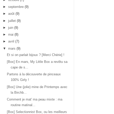
►
septembre
(9)
►
août
(9)
►
juillet
(9)
►
juin
(9)
►
mai
(8)
►
avril
(7)
▼
mars
(9)
Et si on parlait bijoux ? [Merci Chérie] !
[Box] En mars, My Little Box a revêtu sa
cape de s...
Partons à la découverte de pinceaux
100% Girly !
[Box] Une (jolie) mine de Printemps avec
la Birchb...
Comment je mat' ma peau mixte : ma
routine matinal...
[Box] Selectionnist Box, ou les meilleurs