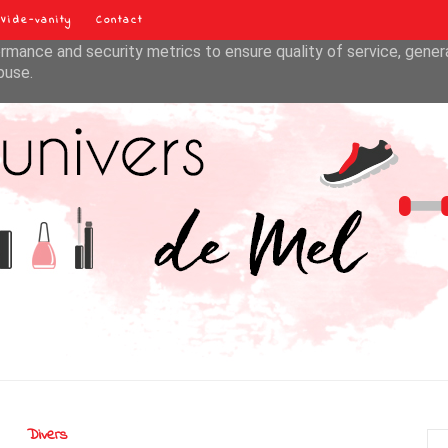
Vide-vanity
Contact
liver its services and to analyze traffic. Your IP address and u
rmance and security metrics to ensure quality of service, gene
buse.
Divers