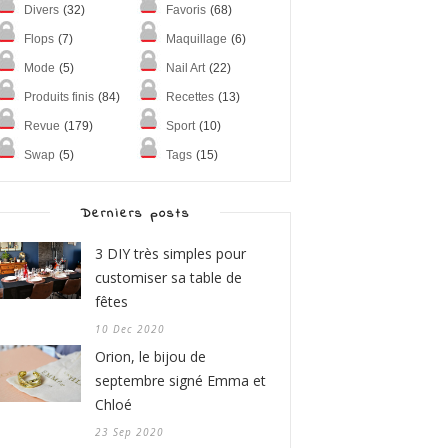
Divers
(32)
Favoris
(68)
Flops
(7)
Maquillage
(6)
Mode
(5)
Nail Art
(22)
Produits finis
(84)
Recettes
(13)
Revue
(179)
Sport
(10)
Swap
(5)
Tags
(15)
Derniers posts
3 DIY très simples pour
customiser sa table de
fêtes
10 Dec 2020
Orion, le bijou de
septembre signé Emma et
Chloé
23 Sep 2020