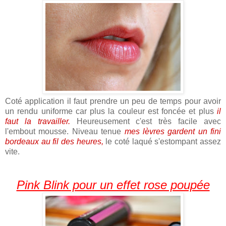
Coté application il faut prendre un peu de temps pour avoir
un rendu uniforme car plus la couleur est foncée et plus
il
faut la travailler.
Heureusement c'est très facile avec
l'embout mousse. Niveau tenue
mes lèvres gardent un fini
bordeaux au fil des heures,
le coté laqué s'estompant assez
vite.
Pink Blink pour un effet rose poupée