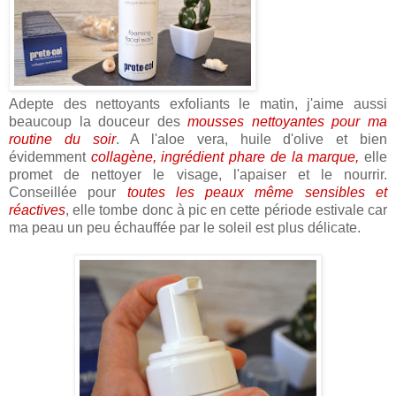
Adepte des nettoyants exfoliants le matin, j'aime aussi
beaucoup la douceur des
mousses nettoyantes pour ma
routine du soir
. A l'aloe vera, huile d'olive et bien
évidemment
collagène, ingrédient phare de la marque,
elle
promet de nettoyer le visage, l'apaiser et le nourrir.
Conseillée pour
toutes les peaux même sensibles et
réactives
, elle tombe donc à pic en cette période estivale car
ma peau un peu échauffée par le soleil est plus délicate.