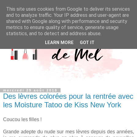
This site uses cookies from Google to deliver its services
and to analyze traffic. Your IP address and user-agent are
shared with Google along with performance and security
metrics to ensure quality of service, generate usage
statistics, and to detect and address abuse.
LEARN MORE
GOT IT
mercredi 29 août 2018
Des lèvres colorées pour la rentrée avec
les Moisture Tatoo de Kiss New York
Coucou les filles !
Grande adepte du nude sur mes lèvres depuis des années,