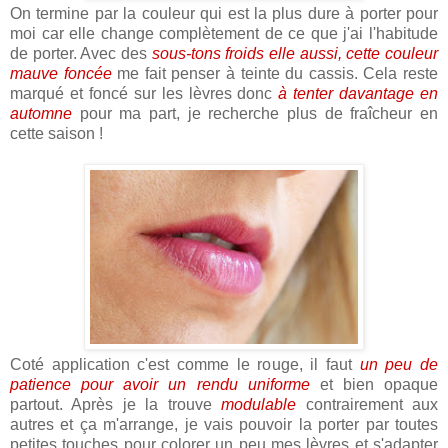
On termine par la couleur qui est la plus dure à porter pour
moi car elle change complètement de ce que j'ai l'habitude
de porter. Avec des
sous-tons froids elle aussi, cette couleur
mauve foncée
me fait penser à teinte du cassis. Cela reste
marqué et foncé sur les lèvres donc
à tenter davantage en
automne
pour ma part, je recherche plus de fraîcheur en
cette saison !
Coté application c'est comme le rouge, il faut
un peu de
patience pour avoir un rendu uniforme
et bien opaque
partout. Après je la trouve
modulable
contrairement aux
autres et ça m'arrange, je vais pouvoir la porter par toutes
petites touches pour colorer un peu mes lèvres et s'adapter