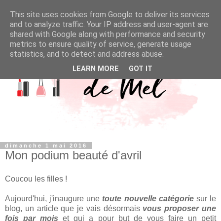
This site uses cookies from Google to deliver its services
and to analyze traffic. Your IP address and user-agent are
shared with Google along with performance and security
metrics to ensure quality of service, generate usage
statistics, and to detect and address abuse.
LEARN MORE
GOT IT
dimanche 1 mai 2016
Mon podium beauté d'avril
Coucou les filles !
Aujourd'hui, j'inaugure une
toute nouvelle catégorie
sur le
blog, un article que je vais désormais
vous proposer une
fois par mois
et qui a pour but de vous faire un petit