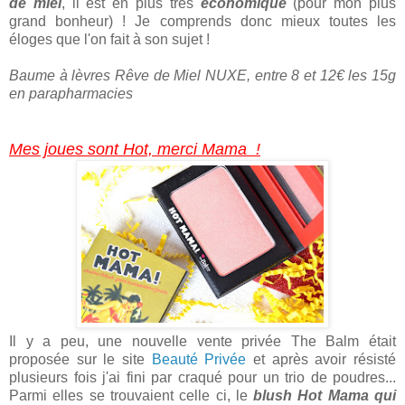
de miel
, il est en plus très
économique
(pour mon plus
grand bonheur) ! Je comprends donc mieux toutes les
éloges que l'on fait à son sujet !
Baume à lèvres Rêve de Miel NUXE, entre 8 et 12€ les 15g
en parapharmacies
Mes joues sont Hot, merci Mama
!
Il y a peu, une nouvelle vente privée The Balm était
proposée sur le site
Beauté Privée
et après avoir résisté
plusieurs fois j'ai fini par craqué pour un trio de poudres...
Parmi elles se trouvaient celle ci, le
blush Hot Mama qui