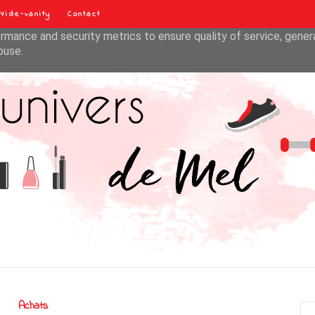
Vide-vanity
Contact
liver its services and to analyze traffic. Your IP address and u
rmance and security metrics to ensure quality of service, gene
buse.
Achats