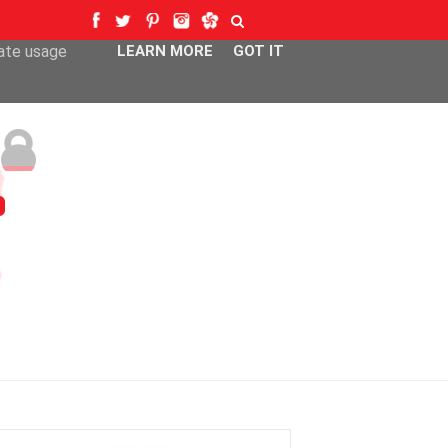
ser-agent
rate usage
LEARN MORE
GOT IT