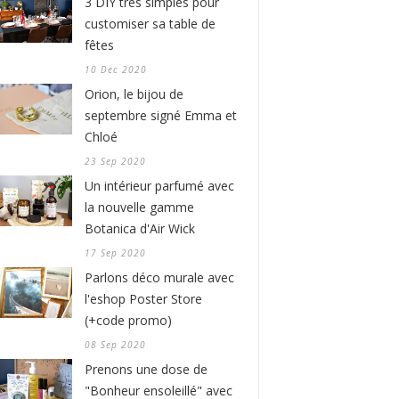
3 DIY très simples pour
customiser sa table de
fêtes
10 Dec 2020
Orion, le bijou de
septembre signé Emma et
Chloé
23 Sep 2020
Un intérieur parfumé avec
la nouvelle gamme
Botanica d'Air Wick
17 Sep 2020
Parlons déco murale avec
l'eshop Poster Store
(+code promo)
08 Sep 2020
Prenons une dose de
"Bonheur ensoleillé" avec