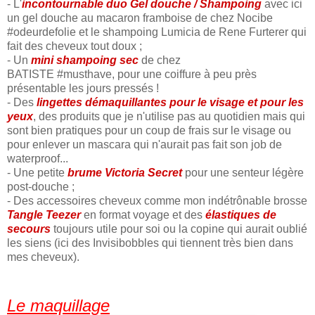
- L'
incontournable duo Gel douche / Shampoing
avec ici
un gel douche au macaron framboise de chez Nocibe
#odeurdefolie et le shampoing Lumicia de Rene Furterer qui
fait des cheveux tout doux ;
- Un
mini shampoing sec
de chez
BATISTE #musthave, pour une coiffure à peu près
présentable les jours pressés !
- Des
lingettes démaquillantes pour le visage et pour les
yeux
, des produits que je n'utilise pas au quotidien mais qui
sont bien pratiques pour un coup de frais sur le visage ou
pour enlever un mascara qui n'aurait pas fait son job de
waterproof...
- Une petite
brume Victoria Secret
pour une senteur légère
post-douche ;
- Des accessoires cheveux comme mon indétrônable brosse
Tangle Teezer
en format voyage et des
élastiques de
secours
toujours utile pour soi ou la copine qui aurait oublié
les siens (ici des Invisibobbles qui tiennent très bien dans
mes cheveux).
Le maquillage