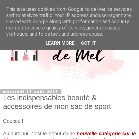
This site uses cookies from Google to deliver its services
and to analyze traffic. Your IP address and user-agent are
shared with Google along with performance and security
metrics to ensure quality of service, generate usage
statistics, and to detect and address abuse.
LEARN MORE
GOT IT
mercredi 31 août 2016
Les indispensables beauté &
accessoires de mon sac de sport
Coucou !
Aujourd'hui, c'est le début d'une
nouvelle catégorie sur le