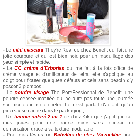
- Le
mini mascara
They're Real de chez Benefit qui fait une
jolie courbure et qui est bien noir, pour un maquillage des
yeux simple et rapide.
- La
CC crème d'Erborian
qui me fait à la fois office de
crème visage et d'unificateur de teint, elle s'applique au
doigt pour flouter quelques défauts et cela sans besoin d'y
passer 3 plombes ;
- La
poudre visage
The PoreFessionnal de Benefit, une
poudre censée matifiée qui ne dure pas toute une journée
sur moi donc ici en retouche c'est parfait d'autant qu'un
pinceau se cache dans le packaging ;
- Un
baume coloré 2 en 1
de chez Kiko que j'applique sur
mes joues pour une bonne mine sans pinceau ni
démarcation grâce à sa texture modulable.
- Pour mes lèvres, un
Babylips de chez Maybelline
pour