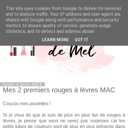
This site uses cookies from Google to deliver its services
and to analyze traffic. Your IP address and user-agent are
shared with Google along with performance and security
metrics to ensure quality of service, generate usage
statistics, and to detect and address abuse.
LEARN MORE
GOT IT
lundi 2 juin 2014
Mes 2 premiers rouges à lèvres MAC
Coucou mes poulettes !
Si je vous dit que je suis de plus en plus fan de rouges à
lèvres, je pense que vous ne serez pas surprises car les
petits tubes de couleurs sont de plus en plus présents dans