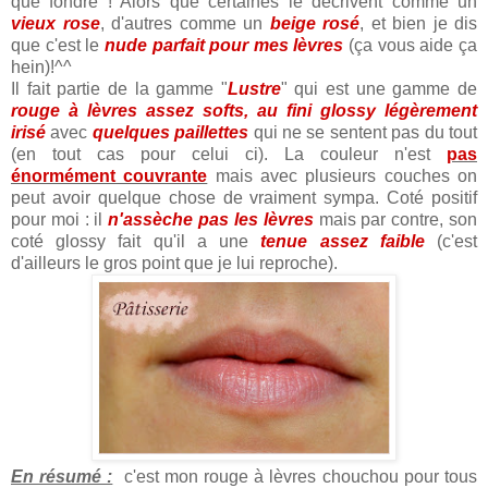
que fondre ! Alors que certaines le décrivent comme un
vieux rose
, d'autres comme un
beige rosé
, et bien je dis
que c'est le
nude parfait pour mes lèvres
(ça vous aide ça
hein)!^^
Il fait partie de la gamme "
Lustre
" qui est une gamme de
rouge à lèvres assez softs, au fini glossy légèrement
irisé
avec
quelques paillettes
qui ne se sentent pas du tout
(en tout cas pour celui ci). La couleur n'est
pas
énormément couvrante
mais avec plusieurs couches on
peut avoir quelque chose de vraiment sympa. Coté positif
pour moi : il
n'assèche pas les lèvres
mais par contre, son
coté glossy fait qu'il a une
tenue assez faible
(c'est
d'ailleurs le gros point que je lui reproche).
En résumé :
c'est mon rouge à lèvres chouchou pour tous