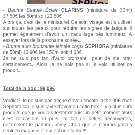
-
Baume Beauté Éclair
CLARINS
(miniature de 30ml)
37,50€ les 50ml soit 22,50€
Alors ça, c'est de la miniature! Ce soin visage est à utiliser
sur toutes les peaux pour réduire les signes de fatigue. Il
permet également d'avoir un maquillage très lumineux. A
essayer lors de la prochaine soirée...
-
Brume auto bronzante teintée corps
SEPHORA
(miniature
de 50ml) 13,90€ les 150ml soit 4,63€
Je ne suis pas fan d’auto bronzant peur de me rater
certainement... Alors je ne sais pas si je vais utiliser ce
produit...
Total de la box : 99,09€
Verdict? Je ne suis pas déçue d'avoir
encore
laché 80€ chez
Séphora car je suis ravie d'avoir eu cette box. Il y a plusieurs
produits que je voulais tester depuis un petit moment alors
c'est l'occasion! Et puis j'ai fait de belles découvertes,
notamment le parfum Jimmy Choo que je n'aurais jamais
senti en magasin et qui est une tuerie!!!