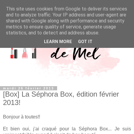
This site uses cookies from Google to deliver its services
and to analyze traffic. Your IP address and user-agent are
shared with Google along with performance and security
metrics to ensure quality of service, generate usage
statistics, and to detect and address abuse.
LEARN MORE
GOT IT
mardi 26 février 2013
[Box] La Séphora Box, édition février
2013!
Bonjour à toutes!!
Et bien oui, j'ai craqué pour la Séphora Box... Je suis