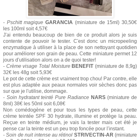
-
Pschitt magique
GARANCIA
(miniature de 15ml) 30,50€
les 100ml soit 4,57€
J'ai entendu beaucoup de bien de ce produit alors je suis
contente de pouvoir le tester. C'est donc un micropeeling
enzymatique à utiliser à la place de son nettoyant quotidien
pour améliorer son grain de peau. Cette miniature permet 12
jours d'utilisation alors on a de quoi tester!
-
Crème visage Total Moisture
BENEFIT
(miniature de 8,9g)
32€ les 48g soit 5,93€
Le pot de cette crème est vraiment trop chou! Par contre, elle
est plus adaptée aux peaux normales voir sèches donc pas
sur que je l'utilise, dommage.
-
Soin hydratant teinté Pure Radiance
NARS
(miniature de
8ml) 38€ les 50ml soit 6,08€
Non comédogène et pour tous les types de peau, cette
crème teintée SPF 30 hydrate, illumine et protège la peau.
Reçue en teinte médium, je vais la tester mais cet été je
pense car la teinte est un peu trop foncée pour l'instant.
-
Soin de nuit intense au rétinol
STRIVECTIN-AR
(miniature