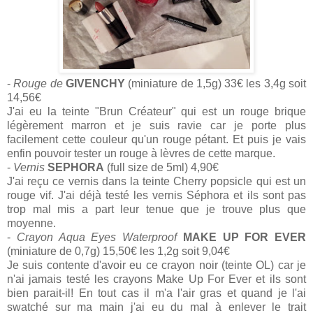
-
Rouge de
GIVENCHY
(miniature de 1,5g) 33€ les 3,4g soit
14,56€
J'ai eu la teinte "Brun Créateur" qui est un rouge brique
légèrement marron et je suis ravie car je porte plus
facilement cette couleur qu'un rouge pétant. Et puis je vais
enfin pouvoir tester un rouge à lèvres de cette marque.
-
Vernis
SEPHORA
(full size de 5ml) 4,90€
J'ai reçu ce vernis dans la teinte Cherry popsicle qui est un
rouge vif. J'ai déjà testé les vernis Séphora et ils sont pas
trop mal mis a part leur tenue que je trouve plus que
moyenne.
-
Crayon Aqua Eyes Waterproof
MAKE UP FOR EVER
(miniature de 0,7g) 15,50€ les 1,2g soit 9,04€
Je suis contente d'avoir eu ce crayon noir (teinte OL) car je
n'ai jamais testé les crayons Make Up For Ever et ils sont
bien parait-il! En tout cas il m'a l'air gras et quand je l'ai
swatché sur ma main j'ai eu du mal à enlever le trait