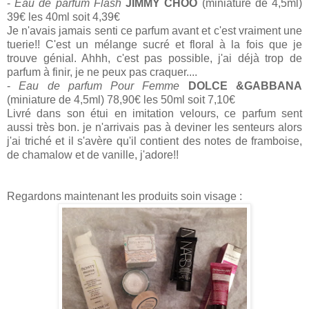
-
Eau de parfum Flash
JIMMY CHOO
(miniature de 4,5ml)
39€ les 40ml soit 4,39€
Je n'avais jamais senti ce parfum avant et c'est vraiment une
tuerie!! C'est un mélange sucré et floral à la fois que je
trouve génial. Ahhh, c'est pas possible, j'ai déjà trop de
parfum à finir, je ne peux pas craquer....
-
Eau de parfum Pour Femme
DOLCE &GABBANA
(miniature de 4,5ml) 78,90€ les 50ml soit 7,10€
Livré dans son étui en imitation velours, ce parfum sent
aussi très bon. je n'arrivais pas à deviner les senteurs alors
j'ai triché et il s'avère qu'il contient des notes de framboise,
de chamalow et de vanille, j'adore!!
Regardons maintenant les produits soin visage :