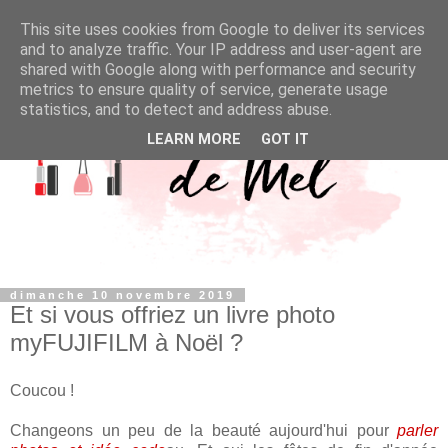
This site uses cookies from Google to deliver its services
and to analyze traffic. Your IP address and user-agent are
shared with Google along with performance and security
metrics to ensure quality of service, generate usage
statistics, and to detect and address abuse.
LEARN MORE
GOT IT
dimanche 10 novembre 2019
Et si vous offriez un livre photo
myFUJIFILM à Noël ?
Coucou !
Changeons un peu de la beauté aujourd'hui pour
parler