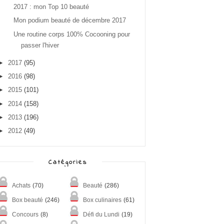
2017 : mon Top 10 beauté
Mon podium beauté de décembre 2017
Une routine corps 100% Cocooning pour
passer l'hiver
►
2017
(95)
►
2016
(98)
►
2015
(101)
►
2014
(158)
►
2013
(196)
►
2012
(49)
Catégories
Achats
(70)
Beauté
(286)
Box beauté
(246)
Box culinaires
(61)
Concours
(8)
Défi du Lundi
(19)