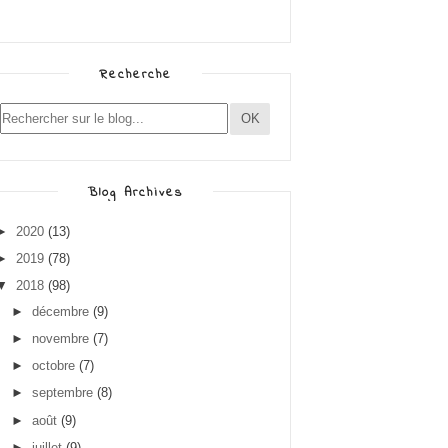
Recherche
Blog Archives
►
2020
(13)
►
2019
(78)
▼
2018
(98)
►
décembre
(9)
►
novembre
(7)
►
octobre
(7)
►
septembre
(8)
►
août
(9)
►
juillet
(9)