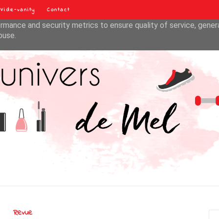
Vide-vanity
Contact
liver its services and to analyze traffic. Your IP address and u
rmance and security metrics to ensure quality of service, gene
buse.
Revue