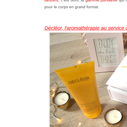
besoins,
c'est donc la
gamme purifiante
qui 
pour le corps en grand format.
Décléor, l'aromathérapie au service