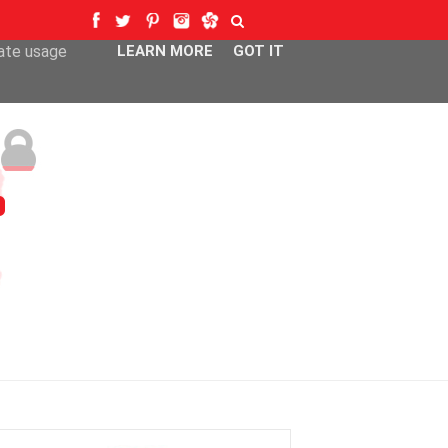
ser-agent
rate usage
LEARN MORE
GOT IT