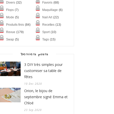
Divers
(32)
Favoris
(68)
Flops
(7)
Maquillage
(6)
Mode
(5)
Nail Art
(22)
Produits finis
(84)
Recettes
(13)
Revue
(179)
Sport
(10)
Swap
(5)
Tags
(15)
Derniers posts
3 DIY très simples pour
customiser sa table de
fêtes
10 Dec 2020
Orion, le bijou de
septembre signé Emma et
Chloé
23 Sep 2020