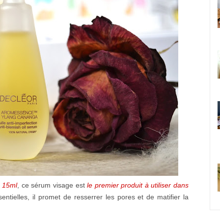
e
15ml
, ce sérum visage est
le premier produit à utiliser dans
entielles, il promet de resserrer les pores et de matifier la