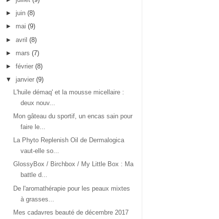
►
juin
(8)
►
mai
(9)
►
avril
(8)
►
mars
(7)
►
février
(8)
▼
janvier
(9)
L'huile démaq' et la mousse micellaire :
deux nouv...
Mon gâteau du sportif, un encas sain pour
faire le...
La Phyto Replenish Oil de Dermalogica
vaut-elle so...
GlossyBox / Birchbox / My Little Box : Ma
battle d...
De l'aromathérapie pour les peaux mixtes
à grasses...
Mes cadavres beauté de décembre 2017