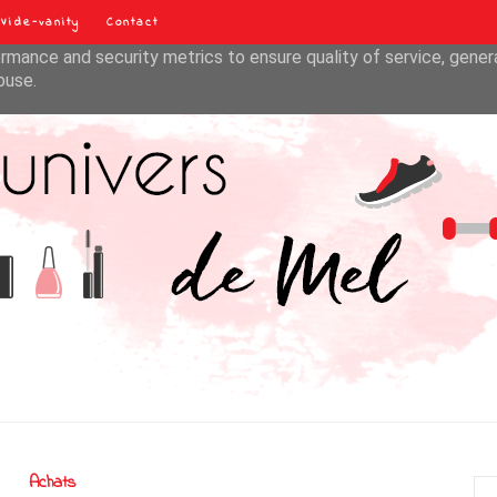
Vide-vanity
Contact
liver its services and to analyze traffic. Your IP address and u
rmance and security metrics to ensure quality of service, gene
buse.
Achats