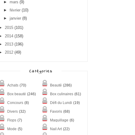
►
mars
(9)
►
février
(10)
►
janvier
(8)
►
2015
(101)
►
2014
(158)
►
2013
(196)
►
2012
(49)
Catégories
Achats
(70)
Beauté
(286)
Box beauté
(246)
Box culinaires
(61)
Concours
(8)
Défi du Lundi
(19)
Divers
(32)
Favoris
(68)
Flops
(7)
Maquillage
(6)
Mode
(5)
Nail Art
(22)