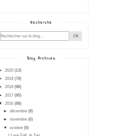
Recherche
Blog Archives
►
2020
(13)
►
2019
(78)
►
2018
(98)
►
2017
(95)
▼
2016
(98)
►
décembre
(8)
►
novembre
(6)
▼
octobre
(9)
I Love Fall, le Tag