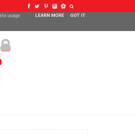
ser-agent
rate usage
LEARN MORE
GOT IT