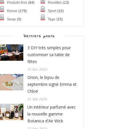
Produits finis
(84)
Recettes
(13)
Revue
(179)
Sport
(10)
Swap
(5)
Tags
(15)
Derniers posts
3 DIY très simples pour
customiser sa table de
fêtes
10 Dec 2020
Orion, le bijou de
septembre signé Emma et
Chloé
23 Sep 2020
Un intérieur parfumé avec
la nouvelle gamme
Botanica d'Air Wick
17 Sep 2020