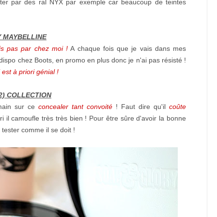
nter par des ral NYX par exemple car beaucoup de teintes
EY MAYBELLINE
s pas par chez moi !
A chaque fois que je vais dans mes
t dispo chez Boots, en promo en plus donc je n'ai pas résisté !
est à priori génial !
t 2) COLLECTION
main sur ce
concealer tant convoité
! Faut dire qu'il
coûte
ri il camoufle très très bien ! Pour être sûre d'avoir la bonne
 tester comme il se doit !