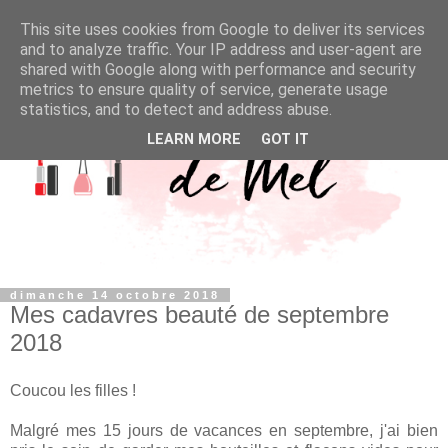
This site uses cookies from Google to deliver its services
and to analyze traffic. Your IP address and user-agent are
shared with Google along with performance and security
metrics to ensure quality of service, generate usage
statistics, and to detect and address abuse.
LEARN MORE
GOT IT
dimanche 14 octobre 2018
Mes cadavres beauté de septembre
2018
Coucou les filles !
Malgré mes 15 jours de vacances en septembre, j'ai bien