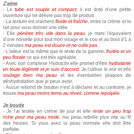
J'aime
- Le
tube est souple et compact
, il est doté d'une petite
ouverture qui ne délivre pas trop de produit.
- La texture est vraiment
fluide et fraîche
, entre la crème et le
lait pour vous donner une idée.
- Elle
pénètre très vite dans la peau
, je mets l'équivalent
d'une noisette pour tout mon visage et le cou et au bout d'1 à
2 minutes
ma peau est douce et ne colle pas.
- L'odeur est la même que le reste de la gamme,
fruitée et un
peu florale
ce qui est très agréable.
- Avec son complexe Hydractiv elle promet d'être
hydratante
en toute légèreté et je suis d'accord.
Je l'utilise le soir et elle
soulage bien ma peau
et les éventuelles plaques de
déshydratation que je peux avoir.
- Aucun rebond de bouton n'est à déclarer et au contraire, je
trouve
ma peau moins terne au réveil, comme repulpée.
Je boude
- Je l'ai testée en crème de jour et elle
reste un peu trop
riche pour ma peau mixte
, ma peau rebrille plus vite au fil
des heures. Si vous avez la peau normale elle doit être
parfaite.