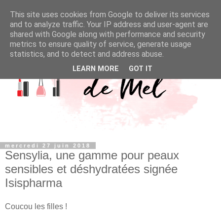
This site uses cookies from Google to deliver its services
and to analyze traffic. Your IP address and user-agent are
shared with Google along with performance and security
metrics to ensure quality of service, generate usage
statistics, and to detect and address abuse.
LEARN MORE
GOT IT
mercredi 27 juin 2018
Sensylia, une gamme pour peaux
sensibles et déshydratées signée
Isispharma
Coucou les filles !