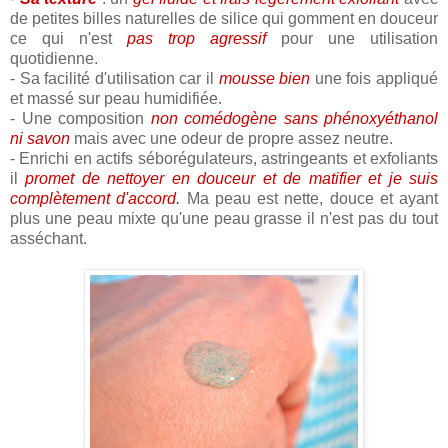
de petites billes naturelles de silice qui gomment en douceur
ce qui n'est
pas trop agressif
pour une utilisation
quotidienne.
- Sa facilité d'utilisation car il
mousse bien
une fois appliqué
et massé sur peau humidifiée.
- Une composition
non comédogène sans phénoxyéthanol
ni savon
mais avec une odeur de propre assez neutre.
- Enrichi en actifs séborégulateurs, astringeants et exfoliants
il
promet de nettoyer en douceur et de matifier et je suis
complètement d'accord.
Ma peau est nette, douce et ayant
plus une peau mixte qu'une peau grasse il n'est pas du tout
asséchant.