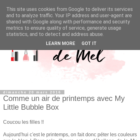
This site uses cookies from Google to deliver its services
and to analyze traffic. Your IP address and user-agent are
shared with Google along with performance and security
metrics to ensure quality of service, generate usage
statistics, and to detect and address abuse.
LEARN MORE
GOT IT
dimanche 20 mars 2016
Comme un air de printemps avec My
Little Bubble Box
Coucou les filles !!
Aujourd'hui c'est le printemps, on fait donc péter les couleurs