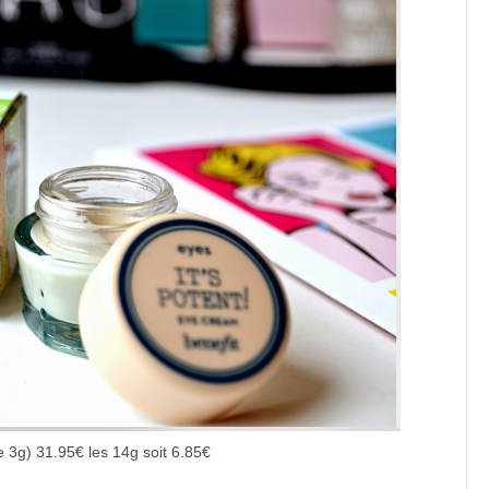
 3g) 31.95€ les 14g soit 6.85€