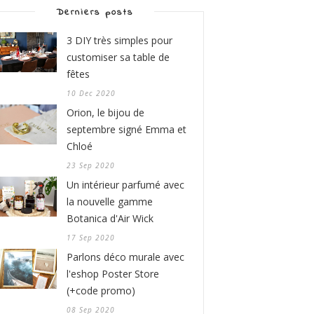
Derniers posts
3 DIY très simples pour
customiser sa table de
fêtes
10 Dec 2020
Orion, le bijou de
septembre signé Emma et
Chloé
23 Sep 2020
Un intérieur parfumé avec
la nouvelle gamme
Botanica d'Air Wick
17 Sep 2020
Parlons déco murale avec
l'eshop Poster Store
(+code promo)
08 Sep 2020