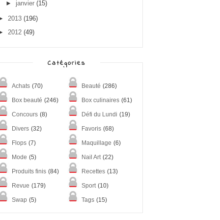
►
janvier
(15)
►
2013
(196)
►
2012
(49)
Catégories
Achats
(70)
Beauté
(286)
Box beauté
(246)
Box culinaires
(61)
Concours
(8)
Défi du Lundi
(19)
Divers
(32)
Favoris
(68)
Flops
(7)
Maquillage
(6)
Mode
(5)
Nail Art
(22)
Produits finis
(84)
Recettes
(13)
Revue
(179)
Sport
(10)
Swap
(5)
Tags
(15)