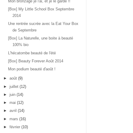
Mon bronzage je l'ai, et je le garde !!
[Box] My Little School Box Septembre
2014
Une rentrée sucrée avec la Eat Your Box
de Septembre
[Box] La Naturelle, une boite à beauté
100% bio
L'hécatombe beauté de l'été
[Box] Beauty Forever Août 2014
Mon podium beauté d'août !
►
août
(9)
►
juillet
(12)
►
juin
(14)
►
mai
(12)
►
avril
(14)
►
mars
(16)
►
février
(10)