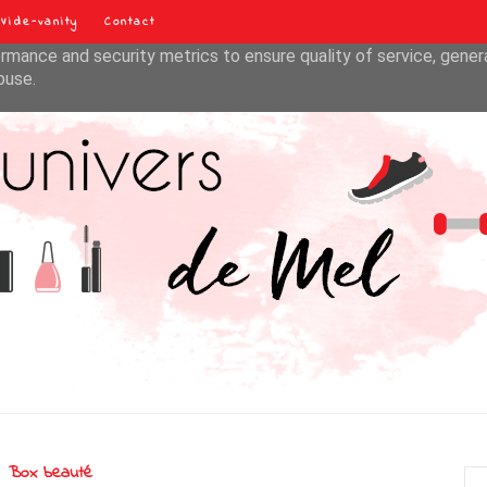
Vide-vanity
Contact
liver its services and to analyze traffic. Your IP address and u
rmance and security metrics to ensure quality of service, gene
buse.
Box beauté