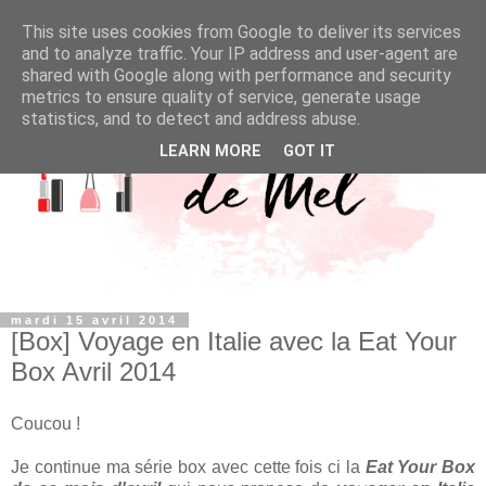
This site uses cookies from Google to deliver its services
and to analyze traffic. Your IP address and user-agent are
shared with Google along with performance and security
metrics to ensure quality of service, generate usage
statistics, and to detect and address abuse.
LEARN MORE
GOT IT
mardi 15 avril 2014
[Box] Voyage en Italie avec la Eat Your
Box Avril 2014
Coucou !
Je continue ma série box avec cette fois ci la
Eat Your Box