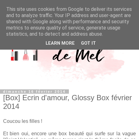
This site uses cookies from Google to deliver its services
and to analyze traffic. Your IP address and user-agent are
shared with Google along with performance and security
metrics to ensure quality of service, generate usage
statistics, and to detect and address abuse.
LEARN MORE
GOT IT
dimanche 16 février 2014
[Box] Ecrin d'amour, Glossy Box février
2014
Coucou les filles !
Et bien oui, encore une box beauté qui surfe sur la vague