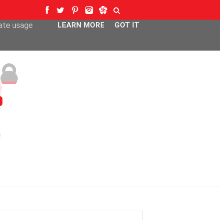
ser-agent
rate usage
LEARN MORE
GOT IT