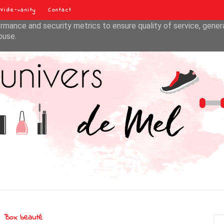
Vide-vanity
Contact
liver its services and to analyze traffic. Your IP address and u
rmance and security metrics to ensure quality of service, gene
buse.
Box beauté