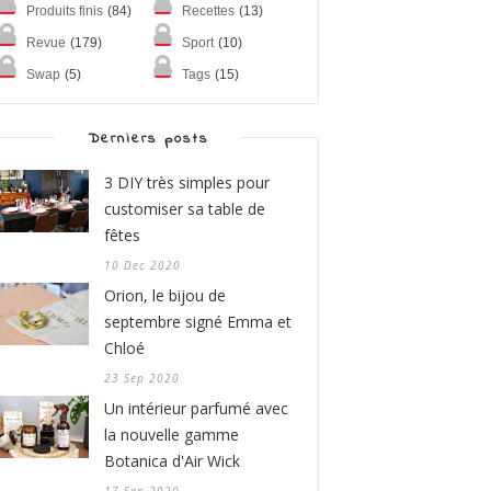
Produits finis
(84)
Recettes
(13)
Revue
(179)
Sport
(10)
Swap
(5)
Tags
(15)
Derniers posts
3 DIY très simples pour
customiser sa table de
fêtes
10 Dec 2020
Orion, le bijou de
septembre signé Emma et
Chloé
23 Sep 2020
Un intérieur parfumé avec
la nouvelle gamme
Botanica d'Air Wick
17 Sep 2020