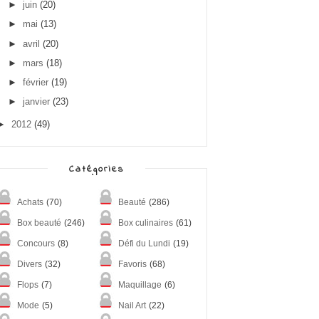
►
juin
(20)
►
mai
(13)
►
avril
(20)
►
mars
(18)
►
février
(19)
►
janvier
(23)
►
2012
(49)
Catégories
Achats
(70)
Beauté
(286)
Box beauté
(246)
Box culinaires
(61)
Concours
(8)
Défi du Lundi
(19)
Divers
(32)
Favoris
(68)
Flops
(7)
Maquillage
(6)
Mode
(5)
Nail Art
(22)