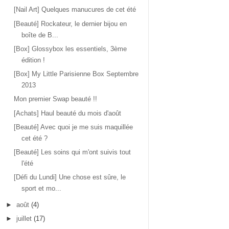
[Nail Art] Quelques manucures de cet été
[Beauté] Rockateur, le dernier bijou en
boîte de B...
[Box] Glossybox les essentiels, 3ème
édition !
[Box] My Little Parisienne Box Septembre
2013
Mon premier Swap beauté !!
[Achats] Haul beauté du mois d'août
[Beauté] Avec quoi je me suis maquillée
cet été ?
[Beauté] Les soins qui m'ont suivis tout
l'été
[Défi du Lundi] Une chose est sûre, le
sport et mo...
►
août
(4)
►
juillet
(17)