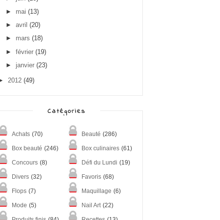
►
mai
(13)
►
avril
(20)
►
mars
(18)
►
février
(19)
►
janvier
(23)
►
2012
(49)
Catégories
Achats
(70)
Beauté
(286)
Box beauté
(246)
Box culinaires
(61)
Concours
(8)
Défi du Lundi
(19)
Divers
(32)
Favoris
(68)
Flops
(7)
Maquillage
(6)
Mode
(5)
Nail Art
(22)
Produits finis
(84)
Recettes
(13)