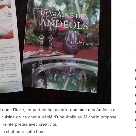
 donc l'Italie, en partenariat avec le domaine des Andéols et
a cuisine de ce chef auréolé d'une étoile au Michelin propose
, réinterprétés avec créativité.
le chef pour cette box :