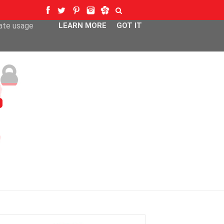
ser-agent
rate usage
LEARN MORE
GOT IT