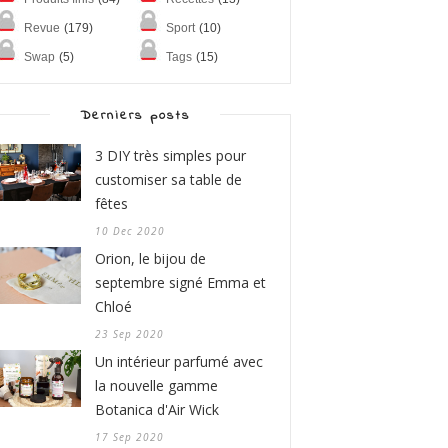
Revue
(179)
Sport
(10)
Swap
(5)
Tags
(15)
Derniers posts
3 DIY très simples pour
customiser sa table de
fêtes
10 Dec 2020
Orion, le bijou de
septembre signé Emma et
Chloé
23 Sep 2020
Un intérieur parfumé avec
la nouvelle gamme
Botanica d'Air Wick
17 Sep 2020