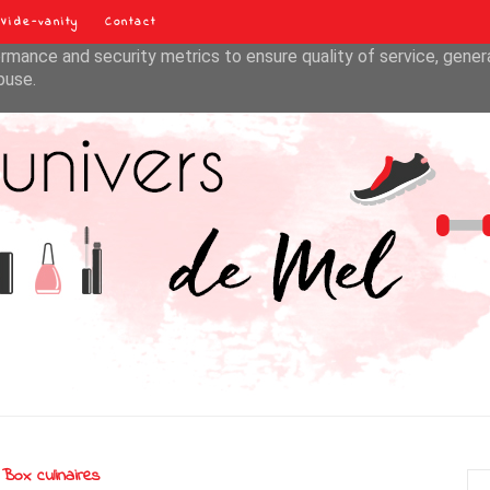
Vide-vanity
Contact
liver its services and to analyze traffic. Your IP address and u
rmance and security metrics to ensure quality of service, gene
buse.
Box culinaires