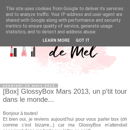
This site uses cookies from Google to deliver its services
and to analyze traffic. Your IP address and user-agent are
shared with Google along with performance and security
metrics to ensure quality of service, generate usage
statistics, and to detect and address abuse.
LEARN MORE
GOT IT
vendredi 15 mars 2013
[Box] GlossyBox Mars 2013, un p'tit tour
dans le monde...
Bonjour à toutes!
Et bien oui, je reviens aujourd'hui pour vous parler box (oh
comme c'est bizarre...) car ma GlossyBox m'attendait