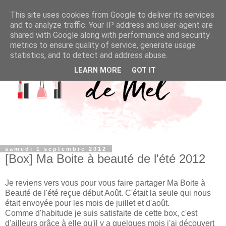
This site uses cookies from Google to deliver its services
and to analyze traffic. Your IP address and user-agent are
shared with Google along with performance and security
metrics to ensure quality of service, generate usage
statistics, and to detect and address abuse.
LEARN MORE
GOT IT
samedi 1 septembre 2012
[Box] Ma Boite à beauté de l'été 2012
Je reviens vers vous pour vous faire partager Ma Boite à
Beauté de l'été reçue début Août. C'était la seule qui nous
était envoyée pour les mois de juillet et d'août.
Comme d'habitude je suis satisfaite de cette box, c'est
d'ailleurs grâce à elle qu'il y a quelques mois j'ai découvert