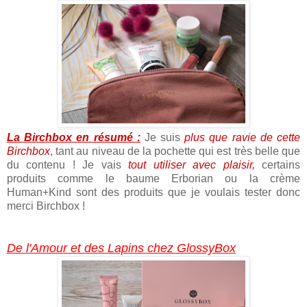
La Birchbox en résumé :
Je suis
plus que ravie de cette
Birchbox
, tant au niveau de la pochette qui est très belle que
du contenu ! Je vais
tout utiliser avec plaisir,
certains
produits comme le baume Erborian ou la crème
Human+Kind sont des produits que je voulais tester donc
merci Birchbox !
De l'Amour et des Lapins chez GlossyBox