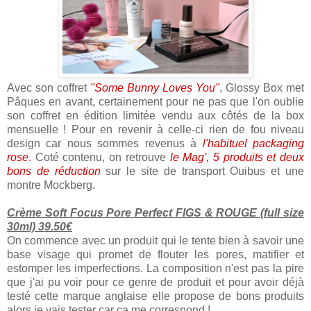
Avec son coffret
"Some Bunny Loves You"
, Glossy Box met
Pâques en avant, certainement pour ne pas que l'on oublie
son coffret en édition limitée vendu aux côtés de la box
mensuelle ! Pour en revenir à celle-ci rien de fou niveau
design car nous sommes revenus à
l'habituel packaging
rose
. Coté contenu, on retrouve
le Mag', 5 produits et deux
bons de réduction
sur le site de transport Ouibus et une
montre Mockberg.
Crème Soft Focus Pore Perfect FIGS & ROUGE (full size
30ml) 39.50€
On commence avec un produit qui le tente bien à savoir une
base visage qui promet de flouter les pores, matifier et
estomper les imperfections. La composition n'est pas la pire
que j'ai pu voir pour ce genre de produit et pour avoir déjà
testé cette marque anglaise elle propose de bons produits
alors je vais tester car ça me correspond !