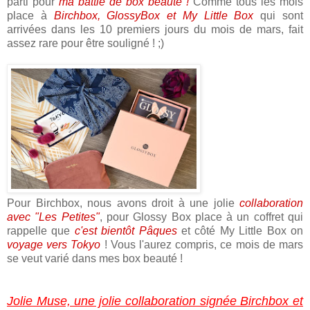
parti pour
ma battle de box beauté !
Comme tous les mois
place à
Birchbox, GlossyBox et My Little Box
qui sont
arrivées dans les 10 premiers jours du mois de mars, fait
assez rare pour être souligné ! ;)
Pour Birchbox, nous avons droit à une jolie
collaboration
avec "Les Petites"
, pour Glossy Box place à un coffret qui
rappelle que
c'est bientôt Pâques
et côté My Little Box on
voyage vers Tokyo
! Vous l'aurez compris, ce mois de mars
se veut varié dans mes box beauté !
Jolie Muse, une jolie collaboration signée Birchbox et