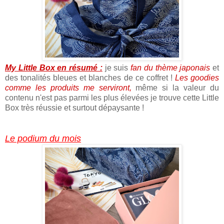
My Little Box en résumé :
je suis
fan du thème japonais
et
des tonalités bleues et blanches de ce coffret !
Les goodies
comme les produits me serviront,
même si la valeur du
contenu n'est pas parmi les plus élevées je trouve cette Little
Box très réussie et surtout dépaysante !
Le podium du mois