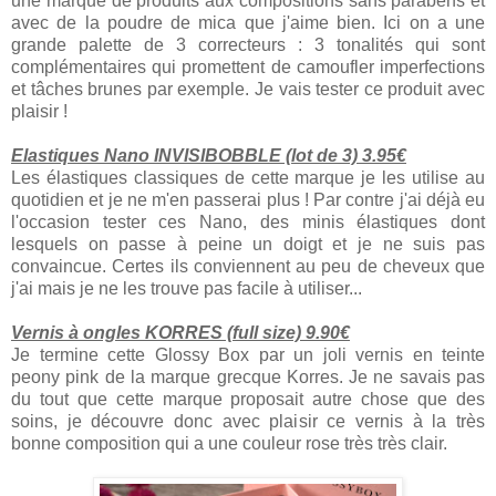
une marque de produits aux compositions sans parabens et
avec de la poudre de mica que j'aime bien. Ici on a une
grande palette de 3 correcteurs : 3 tonalités qui sont
complémentaires qui promettent de camoufler imperfections
et tâches brunes par exemple. Je vais tester ce produit avec
plaisir !
Elastiques Nano INVISIBOBBLE (lot de 3) 3.95€
Les élastiques classiques de cette marque je les utilise au
quotidien et je ne m'en passerai plus ! Par contre j'ai déjà eu
l'occasion tester ces Nano, des minis élastiques dont
lesquels on passe à peine un doigt et je ne suis pas
convaincue. Certes ils conviennent au peu de cheveux que
j'ai mais je ne les trouve pas facile à utiliser...
Vernis à ongles KORRES (full size) 9.90€
Je termine cette Glossy Box par un joli vernis en teinte
peony pink de la marque grecque Korres. Je ne savais pas
du tout que cette marque proposait autre chose que des
soins, je découvre donc avec plaisir ce vernis à la très
bonne composition qui a une couleur rose très très clair.