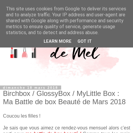
This site uses cookies from Google to deliver its services
and to analyze traffic. Your IP address and user-agent are
shared with Google along with performance and security
metrics to ensure quality of service, generate usage
statistics, and to detect and address abuse.
LEARN MORE
GOT IT
dimanche 18 mars 2018
Birchbox / GlossyBox / MyLittle Box :
Ma Battle de box Beauté de Mars 2018
Coucou les filles !
Je sais que vous aimez ce rendez-vous mensuel alors c'est