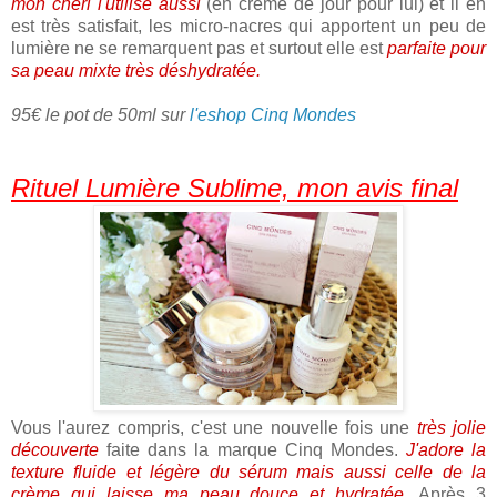
mon chéri l'utilise aussi
(en crème de jour pour lui) et il en
est très satisfait, les micro-nacres qui apportent un peu de
lumière ne se remarquent pas et surtout elle est
parfaite pour
sa peau mixte très déshydratée.
95€ le pot de 50ml sur
l'eshop Cinq Mondes
Rituel Lumière Sublime, mon avis final
Vous l'aurez compris, c'est une nouvelle fois une
très jolie
découverte
faite dans la marque Cinq Mondes.
J'adore la
texture fluide et légère du sérum mais aussi celle de la
crème qui laisse ma peau douce et hydratée.
Après 3