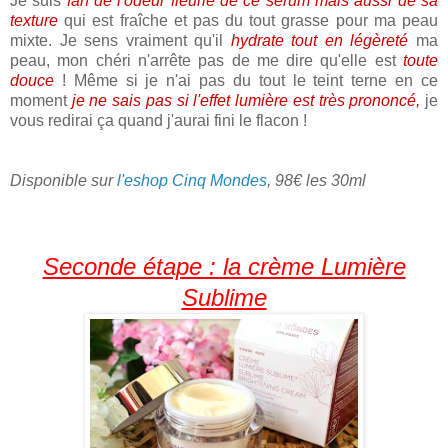
Je suis
fan de l'odeur fleurie de ce sérum mais aussi de sa
texture
qui est fraîche et pas du tout grasse pour ma peau
mixte. Je sens vraiment qu'il
hydrate tout en légèreté
ma
peau, mon chéri n'arrête pas de me dire qu'elle est
toute
douce
! Même si je n'ai pas du tout le teint terne en ce
moment
je ne sais pas si l'effet lumière est très prononcé,
je
vous redirai ça quand j'aurai fini le flacon !
Disponible sur
l'eshop Cinq Mondes
, 98€ les 30ml
Seconde étape : la crème Lumière
Sublime