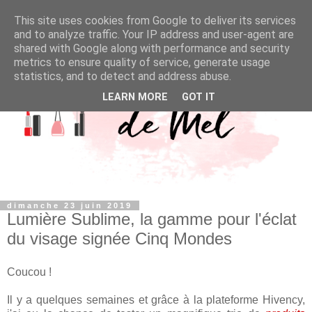
This site uses cookies from Google to deliver its services
and to analyze traffic. Your IP address and user-agent are
shared with Google along with performance and security
metrics to ensure quality of service, generate usage
statistics, and to detect and address abuse.
LEARN MORE
GOT IT
dimanche 23 juin 2019
Lumière Sublime, la gamme pour l'éclat
du visage signée Cinq Mondes
Coucou !
Il y a quelques semaines et grâce à la plateforme Hivency,