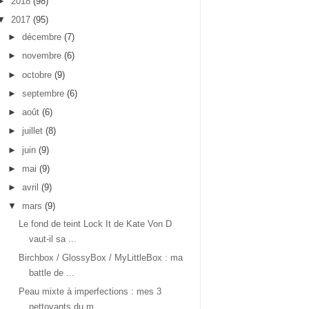
►
2018
(98)
▼
2017
(95)
►
décembre
(7)
►
novembre
(6)
►
octobre
(9)
►
septembre
(6)
►
août
(6)
►
juillet
(8)
►
juin
(9)
►
mai
(9)
►
avril
(9)
▼
mars
(9)
Le fond de teint Lock It de Kate Von D
vaut-il sa ...
Birchbox / GlossyBox / MyLittleBox : ma
battle de ...
Peau mixte à imperfections : mes 3
nettoyants du m...