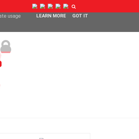
ser-agent
rate usage
LEARN MORE
GOT IT