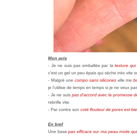
Mon avis
- Je ne suis pas emballée par la
texture qui
c'est un gel un peu épais qui sèche très vite 
- Malgré une
compo sans silicones
elle me
b
je l'utilise de temps en temps si je ne veux pas
- Je ne suis
pas d'accord avec la promesse d
rebrille vite.
- Par contre son
coté flouteur de pores est bi
En bref
Une base
pas efficace sur ma peau mixte qui