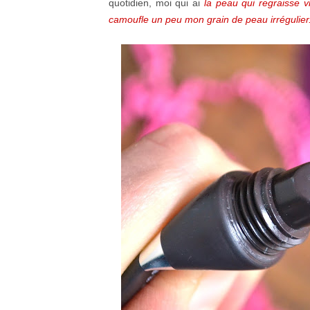
quotidien, moi qui ai
la peau qui regraisse vi
camoufle un peu mon grain de peau irrégulier