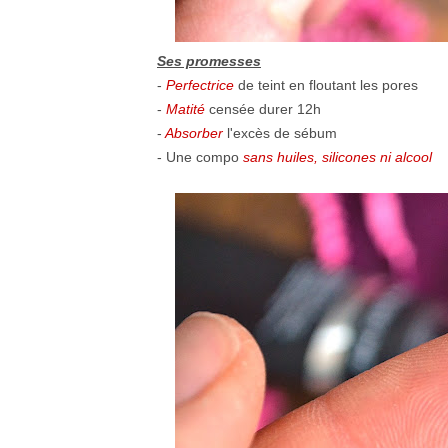
Ses promesses
-
Perfectrice
de teint en floutant les pores
-
Matité
censée durer 12h
-
Absorber
l'excès de sébum
- Une compo
sans huiles, silicones ni alcool