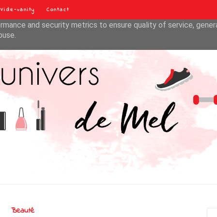
Vide-vanity
Contact
liver its services and to analyze traffic. Your IP address and u
rmance and security metrics to ensure quality of service, gene
buse.
Beauté