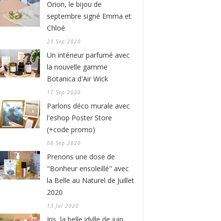
Orion, le bijou de
septembre signé Emma et
Chloé
23 Sep 2020
Un intérieur parfumé avec
la nouvelle gamme
Botanica d'Air Wick
17 Sep 2020
Parlons déco murale avec
l'eshop Poster Store
(+code promo)
08 Sep 2020
Prenons une dose de
"Bonheur ensoleillé" avec
la Belle au Naturel de Juillet
2020
13 Jul 2020
Iris, la belle idylle de juin