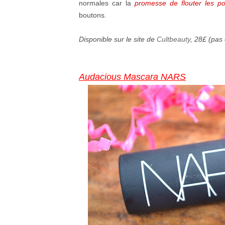
normales car la
promesse de flouter les po
boutons.
Disponible sur le site de
Cultbeauty
, 28£ (pas
Audacious Mascara NARS