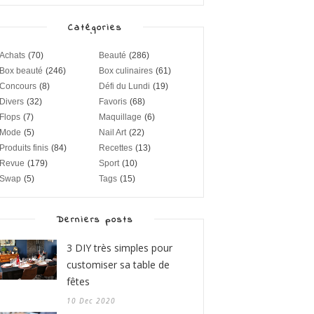
Catégories
Achats
(70)
Beauté
(286)
Box beauté
(246)
Box culinaires
(61)
Concours
(8)
Défi du Lundi
(19)
Divers
(32)
Favoris
(68)
Flops
(7)
Maquillage
(6)
Mode
(5)
Nail Art
(22)
Produits finis
(84)
Recettes
(13)
Revue
(179)
Sport
(10)
Swap
(5)
Tags
(15)
Derniers posts
3 DIY très simples pour
customiser sa table de
fêtes
10 Dec 2020