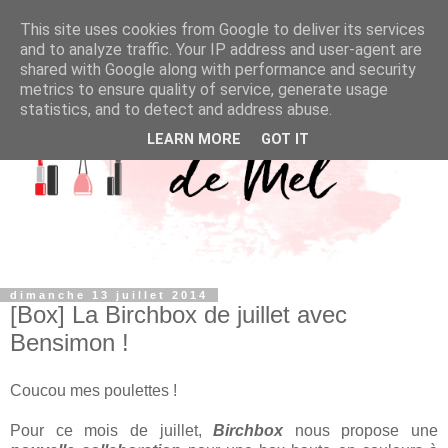
This site uses cookies from Google to deliver its services
and to analyze traffic. Your IP address and user-agent are
shared with Google along with performance and security
metrics to ensure quality of service, generate usage
statistics, and to detect and address abuse.
LEARN MORE
GOT IT
dimanche 13 juillet 2014
[Box] La Birchbox de juillet avec
Bensimon !
Coucou mes poulettes !
Pour ce mois de juillet,
Birchbox
nous propose une