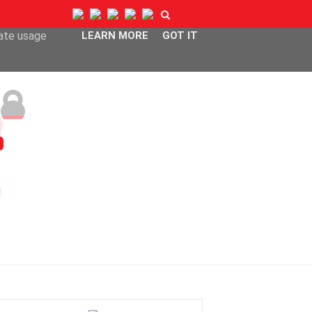
ser-agent
rate usage
LEARN MORE
GOT IT