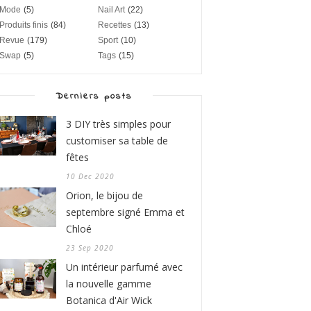
Mode
(5)
Nail Art
(22)
Produits finis
(84)
Recettes
(13)
Revue
(179)
Sport
(10)
Swap
(5)
Tags
(15)
Derniers posts
3 DIY très simples pour
customiser sa table de
fêtes
10 Dec 2020
Orion, le bijou de
septembre signé Emma et
Chloé
23 Sep 2020
Un intérieur parfumé avec
la nouvelle gamme
Botanica d'Air Wick