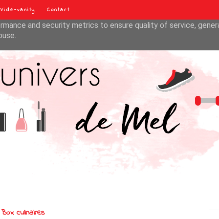
Vide-vanity
Contact
liver its services and to analyze traffic. Your IP address and u
rmance and security metrics to ensure quality of service, gene
buse.
Box culinaires