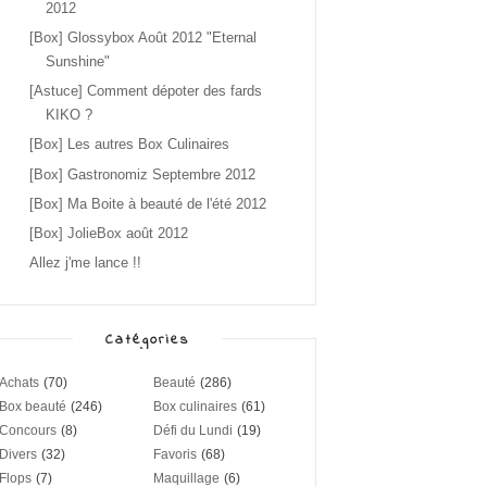
2012
[Box] Glossybox Août 2012 "Eternal
Sunshine"
[Astuce] Comment dépoter des fards
KIKO ?
[Box] Les autres Box Culinaires
[Box] Gastronomiz Septembre 2012
[Box] Ma Boite à beauté de l'été 2012
[Box] JolieBox août 2012
Allez j'me lance !!
Catégories
Achats
(70)
Beauté
(286)
Box beauté
(246)
Box culinaires
(61)
Concours
(8)
Défi du Lundi
(19)
Divers
(32)
Favoris
(68)
Flops
(7)
Maquillage
(6)